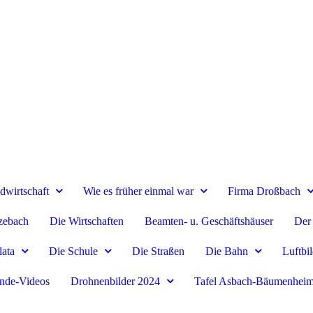
dwirtschaft
Wie es früher einmal war
Firma Droßbach
zebach
Die Wirtschaften
Beamten- u. Geschäftshäuser
Der 
lata
Die Schule
Die Straßen
Die Bahn
Luftbi
nde-Videos
Drohnenbilder 2024
Tafel Asbach-Bäumenhei